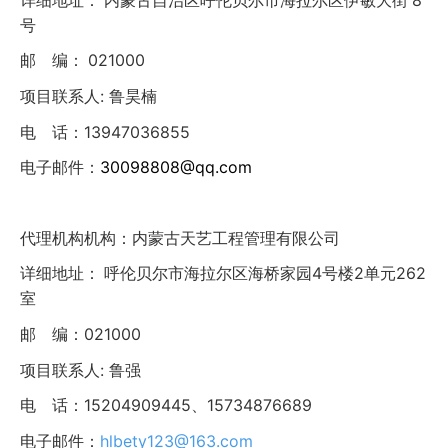
详细地址： 内蒙古自治区呼伦贝尔市海拉尔区伊敏大街
号
021000
邮
编：
:
项目联系人
鲁昊楠
13947036855
电
话：
30098808@qq.com
电子邮件：
代理机构机构：内蒙古天艺工程管理有限公司
4
2
262
详细地址： 呼伦贝尔市海拉尔区海桥家园
号楼
单元
室
021000
邮
编：
:
项目联系人
鲁强
15204909445
15734876689
电
话：
、
hlbety123@163.com
电子邮件：