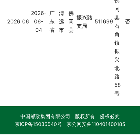
佛
冈
2026-
广
清
佛
振兴路
县
2026
06
06-
东
远
冈
511699
否
支局
石
04
省
市
县
角
镇
振
兴
北
路
58
号
中国邮政集团有限公司 版权所有 侵权必究
京ICP备15035540号
京公网安备110401400185