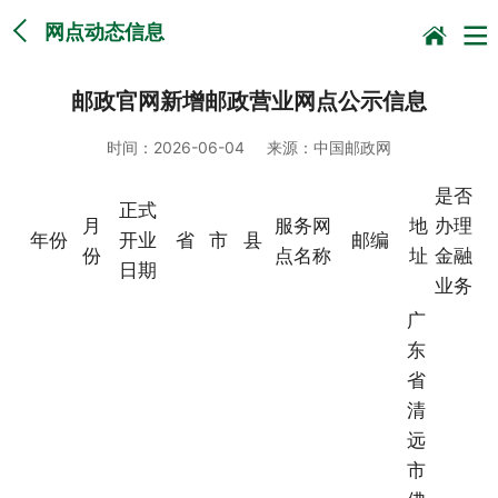
网点动态信息
邮政官网新增邮政营业网点公示信息
时间：
2026-06-04
来源：
中国邮政网
是否
正式
月
服务网
地
办理
年份
开业
省
市
县
邮编
份
点名称
址
金融
日期
业务
广
东
省
清
远
市