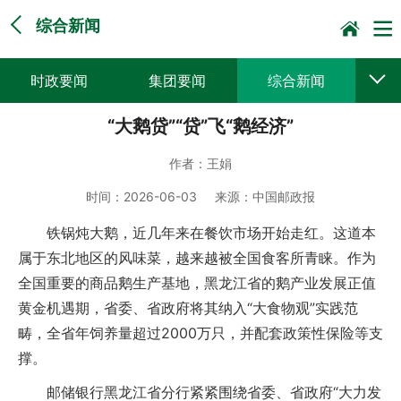
综合新闻
时政要闻
集团要闻
综合新闻
“大鹅贷”“贷”飞“鹅经济”
媒体聚焦
党建动态
普遍服务
作者：
王娟
科技创新
企业文化
一线风采
时间：
2026-06-03
来源：
中国邮政报
集邮报道
铁锅炖大鹅，近几年来在餐饮市场开始走红。这道本
属于东北地区的风味菜，越来越被全国食客所青睐。作为
全国重要的商品鹅生产基地，黑龙江省的鹅产业发展正值
黄金机遇期，省委、省政府将其纳入“大食物观”实践范
畴，全省年饲养量超过2000万只，并配套政策性保险等支
撑。
邮储银行黑龙江省分行紧紧围绕省委、省政府“大力发