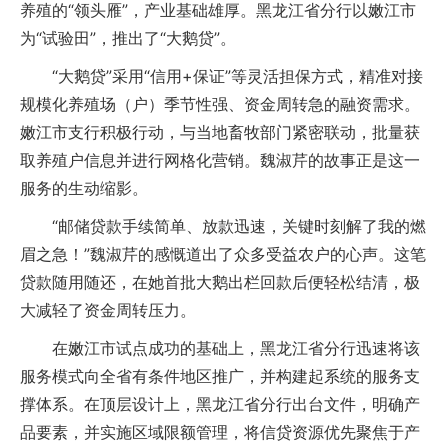
养殖的“领头雁”，产业基础雄厚。黑龙江省分行以嫩江市
为“试验田”，推出了“大鹅贷”。
“大鹅贷”采用“信用+保证”等灵活担保方式，精准对接
规模化养殖场（户）季节性强、资金周转急的融资需求。
嫩江市支行积极行动，与当地畜牧部门紧密联动，批量获
取养殖户信息并进行网格化营销。魏淑芹的故事正是这一
服务的生动缩影。
“邮储贷款手续简单、放款迅速，关键时刻解了我的燃
眉之急！”魏淑芹的感慨道出了众多受益农户的心声。这笔
贷款随用随还，在她首批大鹅出栏回款后便轻松结清，极
大减轻了资金周转压力。
在嫩江市试点成功的基础上，黑龙江省分行迅速将该
服务模式向全省有条件地区推广，并构建起系统的服务支
撑体系。在顶层设计上，黑龙江省分行出台文件，明确产
品要素，并实施区域限额管理，将信贷资源优先聚焦于产