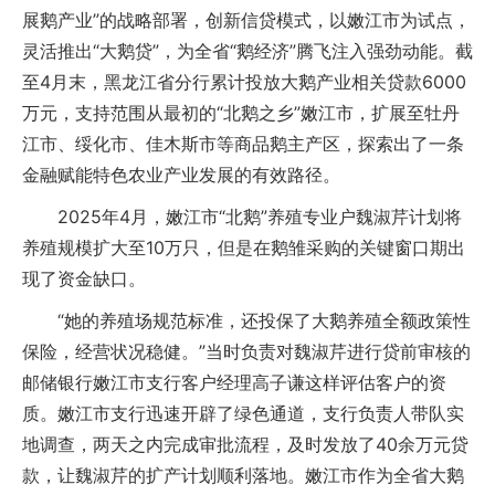
展鹅产业”的战略部署，创新信贷模式，以嫩江市为试点，
灵活推出“大鹅贷”，为全省“鹅经济”腾飞注入强劲动能。截
至4月末，黑龙江省分行累计投放大鹅产业相关贷款6000
万元，支持范围从最初的“北鹅之乡”嫩江市，扩展至牡丹
江市、绥化市、佳木斯市等商品鹅主产区，探索出了一条
金融赋能特色农业产业发展的有效路径。
2025年4月，嫩江市“北鹅”养殖专业户魏淑芹计划将
养殖规模扩大至10万只，但是在鹅雏采购的关键窗口期出
现了资金缺口。
“她的养殖场规范标准，还投保了大鹅养殖全额政策性
保险，经营状况稳健。”当时负责对魏淑芹进行贷前审核的
邮储银行嫩江市支行客户经理高子谦这样评估客户的资
质。嫩江市支行迅速开辟了绿色通道，支行负责人带队实
地调查，两天之内完成审批流程，及时发放了40余万元贷
款，让魏淑芹的扩产计划顺利落地。嫩江市作为全省大鹅