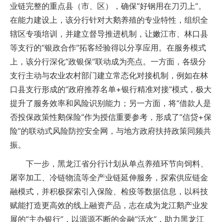
业链完整的重点县（市、区），确保“好钢用在刀刃上”。
在能力建设上，该分行针对大鹅养殖的专业特性，组织全
辖区专项培训，并建立督导推进机制，让嫩江市、林口县
等支行的“银政合作”拓客经验得以分享应用。在服务模式
上，该分行深化“政银保”联动成为亮点。一方面，各级分
支行主动与农业农村部门建立常态化对接机制，例如在林
口县支行形成的“政府推荐名单+银行精准对接”模式，极大
提升了服务效率和风险识别能力；另一方面，将“借款人是
否投保政策性鹅保险”作为授信重要参考，形成了“信贷+保
险”的联动式风险防控安全网，与地方政府扶持政策同频共
振。
下一步，黑龙江省分行计划从单点养殖环节向饲料、
屠宰加工、冷链物流等全产业链延伸服务，探索供应链金
融模式，并积极探索引入保险、检疫等数据信息，以科技
赋能打造更高效的线上融资产品，志在成为龙江鹅产业发
展的“主办银行”，以源源不断的金融“活水”，助力黑龙江