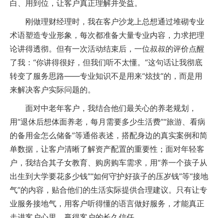
白、用到位，让客户真正理解并受益。
刚做理财经理时，我在客户沙龙上总想通过堆砌专业
术语塑造专业形象，每次都准备大量专业内容，力求把理
论讲得透彻。但有一次活动结束后，一位叔叔的评价点醒
了我：“你讲得很好，但我们听不太懂。”这句话让我彻底
转变了服务思路——专业知识不是用来“炫技”的，而是用
来解决客户实际问题的。
面对中老年客户，我结合他们最关心的养老规划，
用“退休后想体面养老，每月需要多少生活费”“旅游、看病
的备用金怎么储备”等通俗表述，搭配身边的真实案例和简
单数据，让客户清晰了解资产配置的重要性；面对年轻客
户，我结合其子女教育、购房购车需求，用“养一个孩子从
出生到大学要花多少钱”“如何守护好孩子的压岁钱”等“接地
气”的内容，贴合他们的生活实际提供合理建议。只有让专
业服务接地气，用客户听得懂的语言做好服务，才能真正
走进客户心里，赢得客户的长久信任。