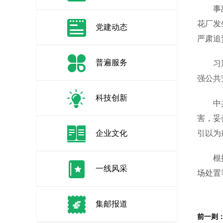
事故发
花厂发
党建动态
严肃追
普遍服务
习近平
强公共
科技创新
中共中
害，妥
企业文化
引以为
根据习
一线风采
场处置
集邮报道