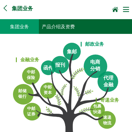
集团业务
集团业务
产品介绍及资费
邮政业务
集邮
金融业务
电商
报刊
函件
分销
中邮
代理
保险
金融
中邮
邮储
资本
银行
寄递业务
包裹
中邮
快递
证券
速递
物流