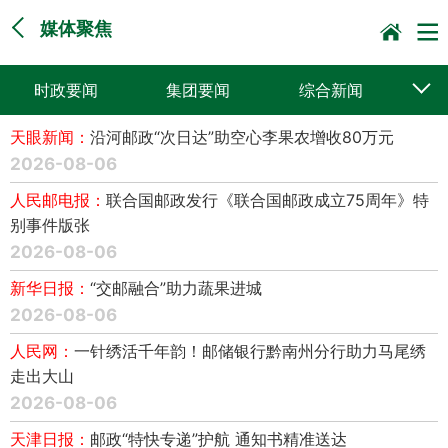
媒体聚焦
时政要闻
集团要闻
综合新闻
天眼新闻：
沿河邮政“次日达”助空心李果农增收80万元
媒体聚焦
党建动态
普遍服务
2026-08-06
科技创新
企业文化
一线风采
人民邮电报：
联合国邮政发行《联合国邮政成立75周年》特
别事件版张
集邮报道
2026-08-06
新华日报：
“交邮融合”助力蔬果进城
2026-08-06
人民网：
一针绣活千年韵！邮储银行黔南州分行助力马尾绣
走出大山
2026-08-06
天津日报：
邮政“特快专递”护航 通知书精准送达