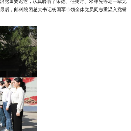
严治党重要论述，认真聆听了朱德、任弼时、邓稼先等老一辈无
。最后，邮科院团总支书记杨国军带领全体党员同志重温入党誓