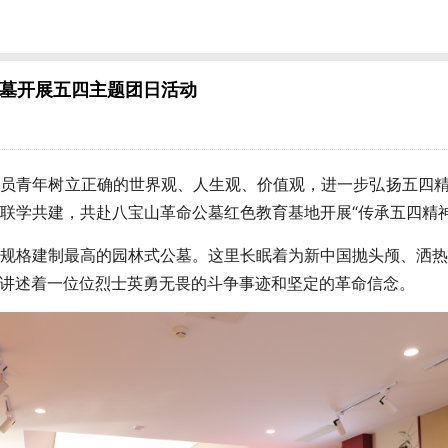
墓开展五四主题团日活动
员青年树立正确的世界观、人生观、价值观，进一步弘扬五四精
联学共建，共赴八宝山革命公墓红色教育基地开展“传承五四精神
格建制最高的园林式公墓。这里长眠着为新中国抛头颅、洒热
讲述着一位位烈士英勇无畏的斗争事迹和坚定的革命信念。