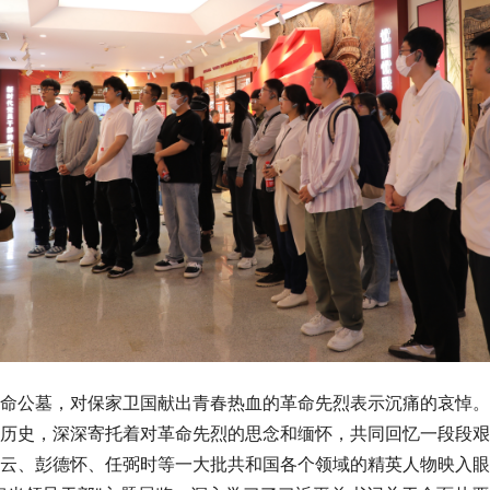
公墓，对保家卫国献出青春热血的革命先烈表示沉痛的哀悼。
历史，深深寄托着对革命先烈的思念和缅怀，共同回忆一段段
云、彭德怀、任弼时等一大批共和国各个领域的精英人物映入