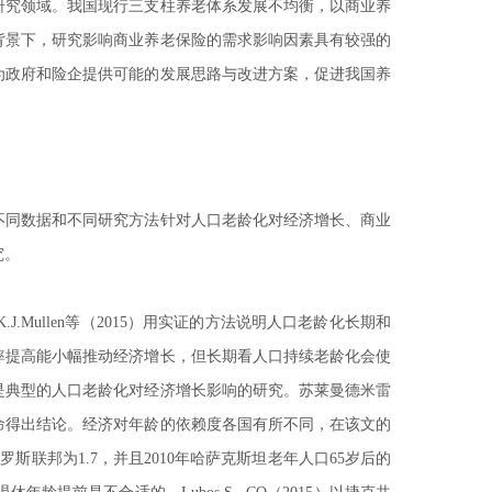
研究领域。我国现行三支柱养老体系发展不均衡，以商业养
背景下，研究影响商业养老保险的需求影响因素具有较强的
为政府和险企提供可能的发展思路与改进方案，促进我国养
不同数据和不同研究方法针对人口老龄化对经济增长、商业
究。
.Mullen等（2015）用实证的方法说明人口老龄化长期和
率提高能小幅推动经济增长，但长期看人口持续老龄化会使
是典型的人口老龄化对经济增长影响的研究。苏莱曼德米雷
寿命得出结论。经济对年龄的依赖度各国有所不同，在该文的
斯联邦为1.7，并且2010年哈萨克斯坦老年人口65岁后的