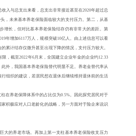
的总收入与总支出来看，总支出非常接近甚至在2020年超过总
涨势头，未来基本养老保险面临较大的支付压力。第二，从基
步增长，但对比基本养老保险结存仍有非常大的差距。第
19年增加6117万人，规模突破10亿人。由上述信息可以看
险的累计结存仅微升甚至出现下降的情况，支付压力较大。
截至2022年6月末，全国建立企业年金的企业约12.33
力。此外，我国基本养老保险替代明显不足。养老金替代率从
根据世界银行组织的建议，若居民想在退休后继续维持退休前的生活
支柱在养老保障体系中的占比仅为0.5%。因此探究居民对于
国家积极应对人口老龄化的战略，另一方面对于险企来说识
巨大的养老市场。再加上第一支柱基本养老保险收支压力