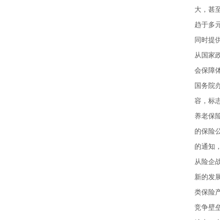
大，甚
趋于多
同时提
从国家
会保障
国务院
容，标
养老保
的保险
的通知
从险企
新的发
类保险
竞争壁