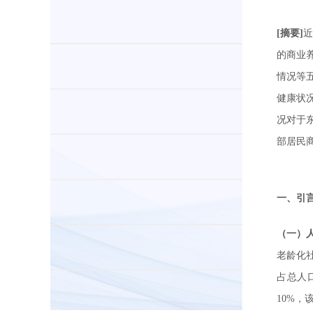
[摘要]
的商业养
情况等
健康状
况对于
部居民
一、引
（一）
老龄化
占总人
10%