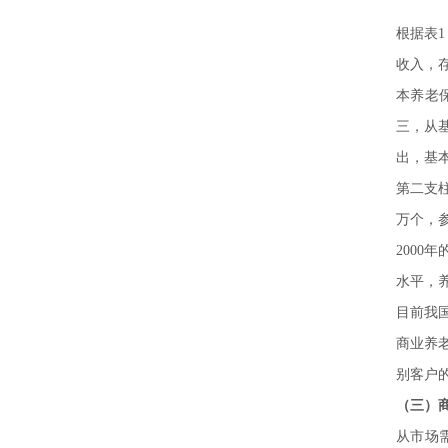
根据表1
收入，
本养老
三，从基
出，基
第二支柱
万个，
2000
水平，
目前我
商业养
别客户
（三）
从市场