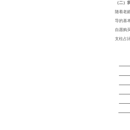
（二）
随着老
导的基
自愿购
支柱占