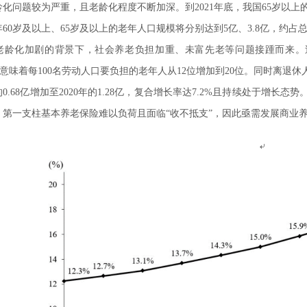
化问题较为严重，且老龄化程度不断加深。到2021年底，我国65岁以上的
0年60岁及以上、65岁及以上的老年人口规模将分别达到5亿、3.8亿，约占总
老龄化加剧的背景下，社会养老负担加重、未富先老等问题接踵而来。过
%，意味着每100名劳动人口要负担的老年人从12位增加到20位。同时离
年的0.68亿增加至2020年的1.28亿，复合增长率达7.2%且持续处于
，第一支柱基本养老保险难以负荷且面临“收不抵支”，因此亟需发展商业