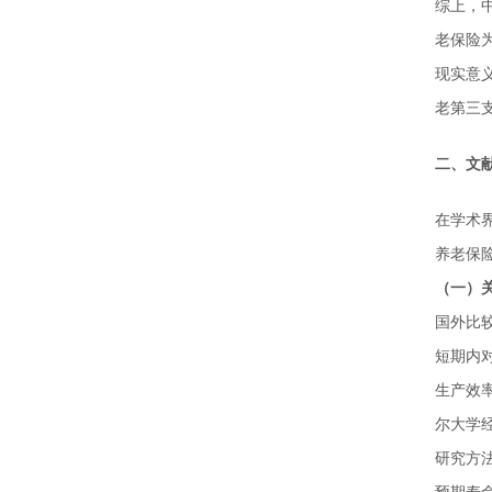
综上，
老保险
现实意
老第三
二、文
在学术
养老保
（一）
国外比较
短期内
生产效
尔大学
研究方法