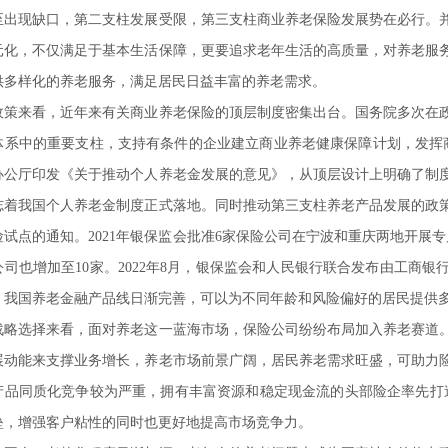
至出现缺口，第二支柱发展受限，第三支柱商业养老保险发展势在必行。
元化，不仅满足于基本生活保障，更要追求老年生活的高质量，对养老服
供多样化的养老服务，满足居民日益丰富的养老需求。
政策来看，近年来有关商业养老保险的顶层制度密集出台。国务院多次在
体系中的重要支柱，支持有条件的企业建立商业养老健康保障计划，发挥商
办公厅印发《关于推动个人养老金发展的意见》，从顶层设计上明确了制
志着我国个人养老金制度正式落地。同时推动第三支柱养老产品发展的政策
险试点的通知。2021年银保监会批准6家保险公司在宁波和重庆两地开展
公司也增加至10家。2022年8月，银保监会和人民银行联合发布由工商
，我国养老金融产品线日渐完善，可以为不同年龄和风险偏好的居民提供
战略选择来看，面对养老这一蓝海市场，保险公司纷纷布局加入养老赛道
展动能来支撑业务增长，养老市场前景广阔，居民养老需求旺盛，可助力
产品同质化竞争较为严重，拥有丰富资源和稳定现金流的头部险企率先打造
垒，增强客户粘性的同时也更好地提高市场竞争力。