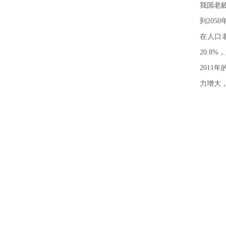
我国老龄
到205
在人口
20.8
2011
力增大