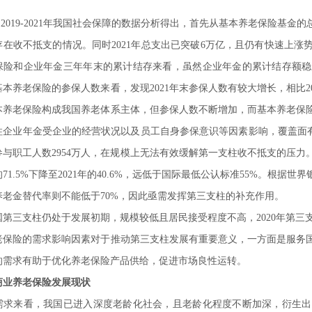
 2019-2021年我国社会保障的数据分析得出，首先从基本养老保险基金
存在收不抵支的情况。同时2021年总支出已突破6万亿，且仍有快速上
保险和企业年金三年年末的累计结存来看，虽然企业年金的累计结存额稳
本养老保险的参保人数来看，发现2021年末参保人数有较大增长，相比20
本养老保险构成我国养老体系主体，但参保人数不断增加，而基本养老保
企业年金受企业的经营状况以及员工自身参保意识等因素影响，覆盖面有限，
参与职工人数2954万人，在规模上无法有效缓解第一支柱收不抵支的压
年的71.5%下降至2021年的40.6%，远低于国际最低公认标准55%。
养老金替代率则不能低于70%，因此亟需发挥第三支柱的补充作用。
国第三支柱仍处于发展初期，规模较低且居民接受程度不高，2020年第三
老保险的需求影响因素对于推动第三支柱发展有重要意义，一方面是服务
的需求有助于优化养老保险产品供给，促进市场良性运转。
商业养老保险发展现状
需求来看，我国已进入深度老龄化社会，且老龄化程度不断加深，衍生出