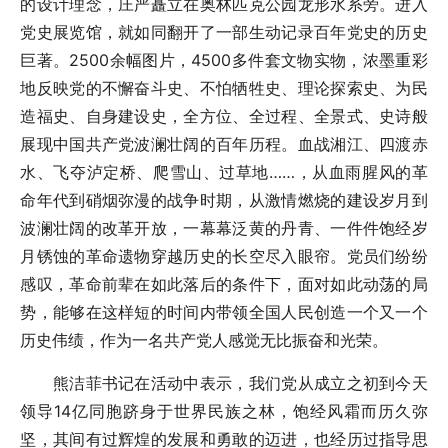
的设计理念，庄严矗立在奥林匹克公园龙形水系旁。进入
党史展览馆，就如同翻开了一部生动记录百年党史的历史
巨著。2500余幅图片，4500多件套文物实物，浓墨重彩
地反映党的不懈奋斗史、不怕牺牲史、理论探索史、为民
造福史、自身建设史，全方位、全过程、全景式、史诗般
展现中国共产党波澜壮阔的百年历程。血战湘江、四渡赤
水、飞夺泸定桥、爬雪山、过草地……，从血雨腥风的革
命年代到硝烟弥漫的战争时期，从激情燃烧的建设岁月到
波澜壮阔的改革开放，一幕幕泛黄的丹青、一件件饱经岁
月锈蚀的革命遗物穿越历史的长空尽入眼帘。党员们纷纷
感叹，革命前辈在如此落后的条件下，面对如此动荡的局
势，能够在这样短的时间内带领全国人民创造一个又一个
历史伟绩，作为一名共产党人感觉无比振奋和光荣。
熊洁菲书记在活动中表示，我们党从成立之初到今天
领导14亿同胞跻身于世界民族之林，饱经风霜而历久弥
坚，其间有过辉煌的发展和勇敢的迈进，也经历过指导思