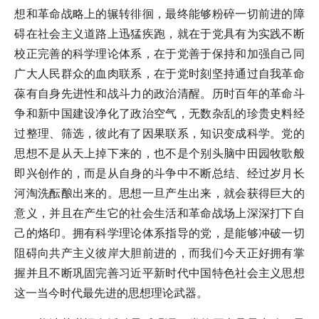
想和革命战略上的辗转徘徊，最终能够粉碎一切前进的障
碍在社会主义道路上迅猛疾跑，就在于党具有为实践不断
校正完善的科学理论体系，在于党善于保持和加强自己同
广大人民群众的血肉联系，在于党时刻坚持通过自我革命
葆有自身先进性和战斗力的政治清醒。历时百年的革命斗
争和新中国建设净化了政治空气，无数杂乱的珍贵史料经
过整理、筛选，彼此有了因果联系，知识变成科学。党的
思想不是从天上掉下来的，也不是个别头脑中田园牧歌般
即兴创作的，而是从自身的斗争中不断总结、经过岁月长
河淘洗酝酿出来的。思想一旦产生出来，就会获得巨大的
意义，并且在产生它的社会生活和革命战场上深深打下自
己的烙印。拥有科学理论体系指导的党，是能够冲破一切
阻碍向共产主义彼岸大胆前进的，而我们今天正好拥有掌
握并且不断巩固完善习近平新时代中国特色社会主义思想
这一当今时代最先进的思想理论武器。