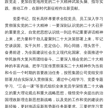
跟党走，更加自觉地用党的二十大精神武装头脑、指导实
践、推动工作，在新时代新征程作出新贡献。
党委书记、院长高怀孝要求全院党员、员工深入学习
贯彻落实党的二十大精神：一要深刻认识党的二十大召开
的重要意义。自觉把思想认识统一到总书记重要讲话精神
上来，把力量和干劲儿凝聚到二十大决策部署上来，牢记
空谈误国、实干兴邦，坚定信心、同心同德，埋头苦干、
奋勇前进，为全面建设社会主义现代化国家、全面推进中
华民族伟大复兴而团结奋斗。二要深入领会党的二十大精
神的丰富内涵。把学习宣传贯彻落实二十大精神作为当前
和今后一个时期的首要政治任务，按照集团公司党组安排
部署,结合实际深入贯彻落实。通过中心组学习、党委专题
学习、“三会一课”等形式组织全体党员学深悟透二十大确
立的重大理论观点和重大战略思想，领悟党中央提出的治
国理政新理念新思想新战略，以及党的工作和党的建设的
新经验，更好地适应新形势新任务新要求。三要把学习贯