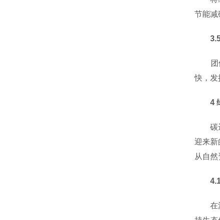
节能减
3.5
团体标
快，发
4 绿
碳达峰
迎来新
从自然
4.1
在源头