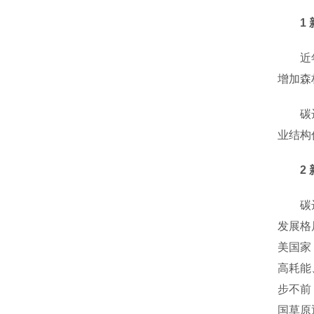
1 新
近年来
增加森
碳达峰
业结构
2 新
碳达峰
发展格
美国家
高耗能
步不前
国草原