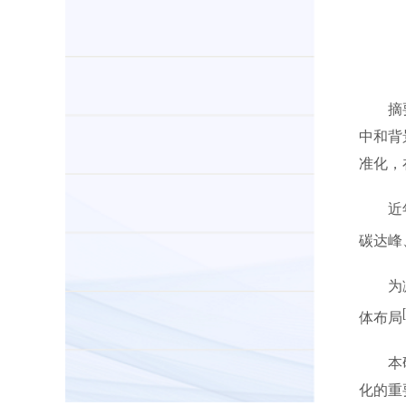
摘要：
中和背
准化，
近
碳达峰
为减少
体布局
本研究
化的重