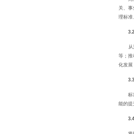
关、事
理标准
3.2
从源头
等；推
化发展
3.3
标准中
能的提
3.
将绿色