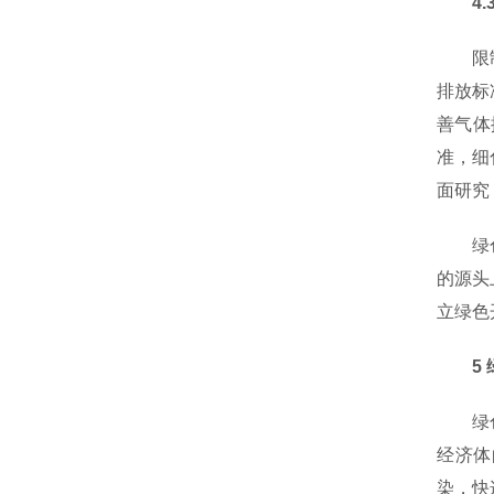
4.3
限制能
排放标
善气体
准，细
面研究
绿色发
的源头
立绿色
5 绿
绿色包
经济体
染，快