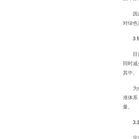
因此，
对绿色
3 绿
目前，
同时减
其中。
为促进
准体系
量。
3.1
完善碳