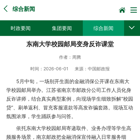
综合新闻
时政要闻
集团要闻
综合新闻
东南大学校园邮局变身反诈课堂
媒体聚焦
党建动态
普遍服务
作者：
周腾
科技创新
企业文化
一线风采
时间：
2026-06-01
来源：
中国邮政报
集邮报道
5月中旬，一场别开生面的金融消保公开课在东南大
学校园邮局举办。江苏省南京市邮政分公司工作人员化身
反诈讲师，结合真实典型案例，向现场学生细致拆解“校园
贷”、刷单返利、冒充客服退款等高发诈骗套路。现场互动
氛围浓厚，学生踊跃参与问答。
依托东南大学校园邮局寄递取件、业务办理等学生高
频服务场景，南京邮政把金融消保宣传融入日常服务细