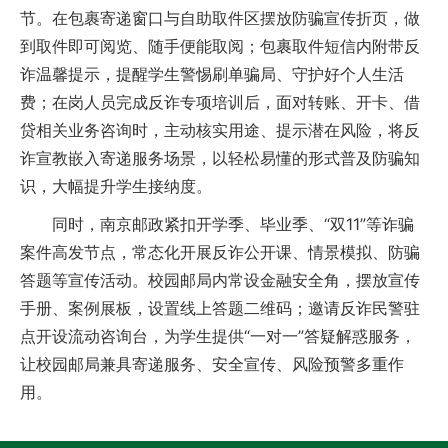
节。在包裹寄递窗口与自助取件区摆放防骗宣传折页，做
到取件即可阅览、随手便能取阅；包裹取件短信内附带反
诈温馨提示，提醒学生警惕刷单骗局、守护好个人生活
费；在岗人员完成反诈专项培训后，面对转账、开卡、借
贷相关业务咨询时，主动核实用途、提示潜在风险，将反
诈宣教嵌入寄递服务场景，以轻松易懂的形式普及防骗知
识，大幅提升学生接纳度。
同时，南京邮政紧扣开学季、毕业季、“双11”等诈骗
案件高发节点，常态化开展反诈公开课、情景模拟、防骗
答题等宣传活动。校园邮局内常设金融安全角，摆放宣传
手册、案例展板，设置线上答题二维码；邀请反诈民警驻
点开设流动咨询台，为学生提供“一对一”答疑解惑服务，
让校园邮局兼具寄递服务、安全宣传、风险预警多重作
用。