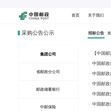
首页
关于我们
采购公告公示
招标公告
资
【中国邮
集团公司
中国邮政
省邮政分公司
中国邮政
中国邮政
邮政储蓄银行
中国邮政
中国邮政
中邮保险