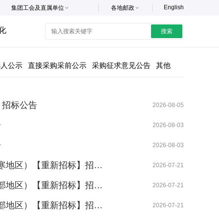
English
集团工会及直属单位
各地邮政
化
搜索
选人公示
直接采购采前公示
采购征求意见公告
其他
】招标公告
2026-08-05
告
2026-08-03
告
2026-08-03
严寒地区）【重新招标】招…
2026-07-21
南部地区）【重新招标】招…
2026-07-21
北部地区）【重新招标】招…
2026-07-21