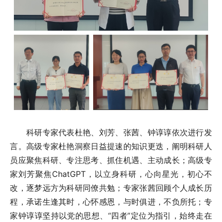
科研专家代表杜艳、刘芳、张茜、钟谆谆依次进行发
言。高级专家杜艳洞察日益提速的知识更迭，阐明科研人
员应聚焦科研、专注思考、抓住机遇、主动成长；高级专
家刘芳聚焦ChatGPT，以立身科研，心向星光，初心不
改，逐梦远方为科研同僚共勉；专家张茜回顾个人成长历
程，承诺生逢其时，心怀感恩，与时俱进，不负所托；专
家钟谆谆坚持以党的思想、“四者”定位为指引，始终走在