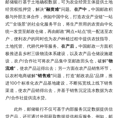
邮储银行基于土地确权数据，可为农业经营主体提供土地
经营权抵押贷，解决
“融资难”
问题。
在产中，
中国邮政积
极与外部主体合作，例如中国中化，打造农业产业链“一站
式”“全场景”的社会化服务平台，将生产所用的农资由中化
统一发货至邮政仓储，再由邮政“网点+站点”统一配送至农
户，便利农户的同时也为农户种植过程中提供农技指导、
土地托管、代耕代种等服务。
在产后，
中国邮政一方面积
极推进县乡村三级物流体系建设，以及农产品仓储设施建
设，农户/合作社可将农产品集中至邮政田头仓，破解
“物
流难”
，使农产品运得出去；另一方面在农产品销售环节，
以农村电商破解
“销售难”
问题，打造“邮政农品”品牌，推
进100个标准化农产品基地建设，不断拓宽线上线下销售
渠道，使农产品销得出去，并基于销售沉淀流水数据为农
户/合作社提供流水贷。
此外，邮储银行不仅可基于内部服务沉淀数据提供信
贷产品，还可通过外部获取数据提供相应服务。例如，邮